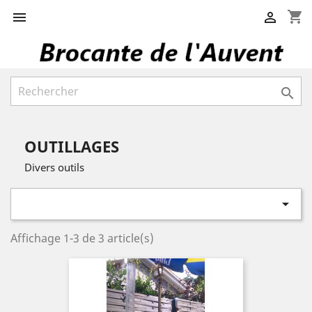
shopping_cart



OUTILLAGES
Divers outils

Affichage 1-3 de 3 article(s)